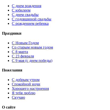
С днем рождения
С юбилеем
С днем свадьбы
С годовщиной свадьбы
С рождением ребенка
Праздники
C Новым Годом
Cо старым новым годом
С 8 марта
С 23 февраля
С 9 мая (с днем победы)
Пожелания
С добрым утром
Спокойной ночи
Хорошего настроения
Я тебя люблю
Скучаю
О сайте