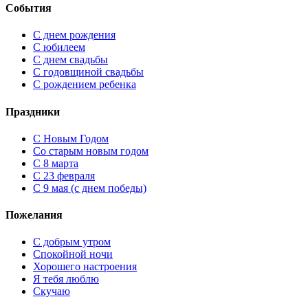
События
С днем рождения
С юбилеем
С днем свадьбы
С годовщиной свадьбы
С рождением ребенка
Праздники
C Новым Годом
Cо старым новым годом
С 8 марта
С 23 февраля
С 9 мая (с днем победы)
Пожелания
С добрым утром
Спокойной ночи
Хорошего настроения
Я тебя люблю
Скучаю