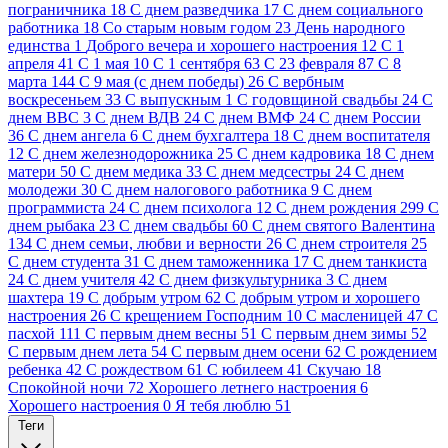
пограничника
18
C днем разведчика
17
C днем социального
работника
18
Cо старым новым годом
23
День народного
единства
1
Доброго вечера и хорошего настроения
12
С 1
апреля
41
С 1 мая
10
С 1 сентября
63
С 23 февраля
87
С 8
марта
144
С 9 мая (с днем победы)
26
С вербным
воскресеньем
33
С выпускным
1
С годовщиной свадьбы
24
С
днем ВВС
3
С днем ВДВ
24
С днем ВМФ
24
С днем России
36
С днем ангела
6
С днем бухгалтера
18
С днем воспитателя
12
С днем железнодорожника
25
С днем кадровика
18
С днем
матери
50
С днем медика
33
С днем медсестры
24
С днем
молодежи
30
С днем налогового работника
9
С днем
программиста
24
С днем психолога
12
С днем рождения
299
С
днем рыбака
23
С днем свадьбы
60
С днем святого Валентина
134
С днем семьи, любви и верности
26
С днем строителя
25
С днем студента
31
С днем таможенника
17
С днем танкиста
24
С днем учителя
42
С днем физкультурника
3
С днем
шахтера
19
С добрым утром
62
С добрым утром и хорошего
настроения
26
С крещением Господним
10
С масленицей
47
С
пасхой
111
С первым днем весны
51
С первым днем зимы
52
С первым днем лета
54
С первым днем осени
62
С рождением
ребенка
42
С рождеством
61
С юбилеем
41
Скучаю
18
Спокойной ночи
72
Хорошего летнего настроения
6
Хорошего настроения
0
Я тебя люблю
51
Теги