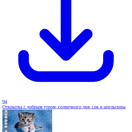
94
Открытка с добрым утром, солнечного дня, сок и апельсины