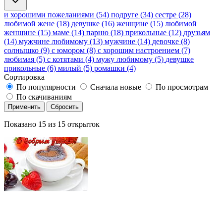
и хорошими пожеланиями (54)
подруге (34)
сестре (28)
любимой жене (18)
девушке (16)
женщине (15)
любимой
женщине (15)
маме (14)
парню (18)
прикольные (12)
друзьям
(14)
мужчине любимому (13)
мужчине (14)
девочке (8)
солнышко (9)
с юмором (8)
с хорошим настроением (7)
любимая (5)
с котятами (4)
мужу любимому (5)
девушке
прикольные (6)
милый (5)
ромашки (4)
Сортировка
По популярности
Сначала новые
По просмотрам
По скачиваниям
Применить
Сбросить
Показано
15
из
15
открыток