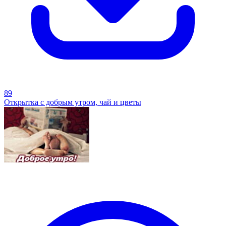
89
Открытка с добрым утром, чай и цветы