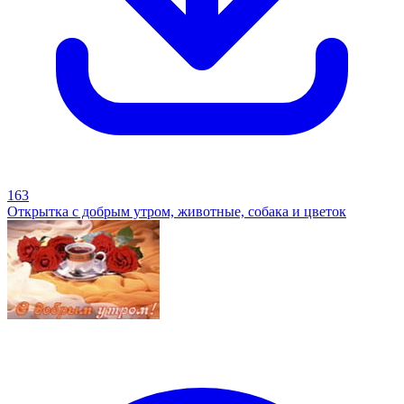
163
Открытка с добрым утром, животные, собака и цветок