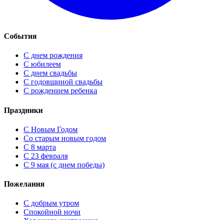
События
С днем рождения
С юбилеем
С днем свадьбы
С годовщиной свадьбы
С рождением ребенка
Праздники
C Новым Годом
Cо старым новым годом
С 8 марта
С 23 февраля
С 9 мая (с днем победы)
Пожелания
С добрым утром
Спокойной ночи