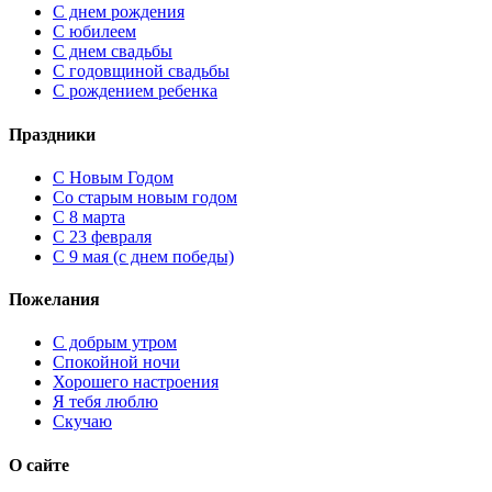
С днем рождения
С юбилеем
С днем свадьбы
С годовщиной свадьбы
С рождением ребенка
Праздники
C Новым Годом
Cо старым новым годом
С 8 марта
С 23 февраля
С 9 мая (с днем победы)
Пожелания
С добрым утром
Спокойной ночи
Хорошего настроения
Я тебя люблю
Скучаю
О сайте