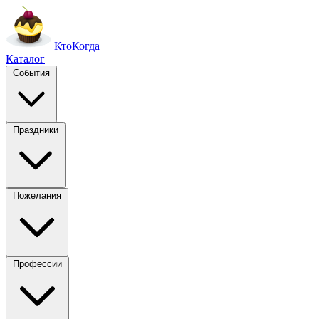
Кто
Когда
Каталог
События
Праздники
Пожелания
Профессии