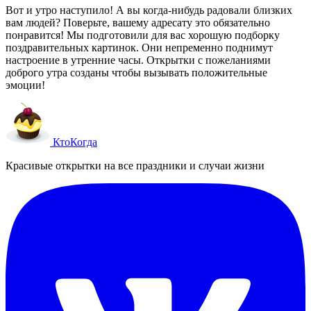
Вот и утро наступило! А вы когда-нибудь радовали близких
вам людей? Поверьте, вашему адресату это обязательно
понравится! Мы подготовили для вас хорошую подборку
поздравительных картинок. Они непременно поднимут
настроение в утренние часы. Открытки с пожеланиями
доброго утра созданы чтобы вызывать положительные
эмоции!
Кто
Когда
Красивые открытки на все праздники и случаи жизни