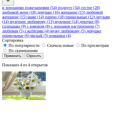
и хорошими пожеланиями (54)
подруге (34)
сестре (28)
любимой жене (18)
девушке (16)
женщине (15)
любимой
женщине (15)
маме (14)
парню (18)
прикольные (12)
друзьям
(14)
мужчине любимому (13)
мужчине (14)
девочке (8)
солнышко (9)
с юмором (8)
с хорошим настроением (7)
любимая (5)
с котятами (4)
мужу любимому (5)
девушке
прикольные (6)
милый (5)
ромашки (4)
Сортировка
По популярности
Сначала новые
По просмотрам
По скачиваниям
Применить
Сбросить
Показано
4
из
4
открыток