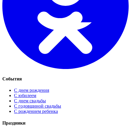
События
С днем рождения
С юбилеем
С днем свадьбы
С годовщиной свадьбы
С рождением ребенка
Праздники