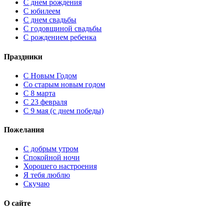
С днем рождения
С юбилеем
С днем свадьбы
С годовщиной свадьбы
С рождением ребенка
Праздники
C Новым Годом
Cо старым новым годом
С 8 марта
С 23 февраля
С 9 мая (с днем победы)
Пожелания
С добрым утром
Спокойной ночи
Хорошего настроения
Я тебя люблю
Скучаю
О сайте