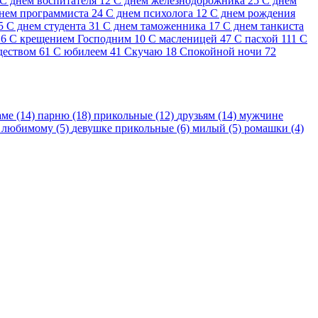
С днем воспитателя
12
С днем железнодорожника
25
С днем
нем программиста
24
С днем психолога
12
С днем рождения
5
С днем студента
31
С днем таможенника
17
С днем танкиста
26
С крещением Господним
10
С масленицей
47
С пасхой
111
С
деством
61
С юбилеем
41
Скучаю
18
Спокойной ночи
72
аме (14)
парню (18)
прикольные (12)
друзьям (14)
мужчине
 любимому (5)
девушке прикольные (6)
милый (5)
ромашки (4)