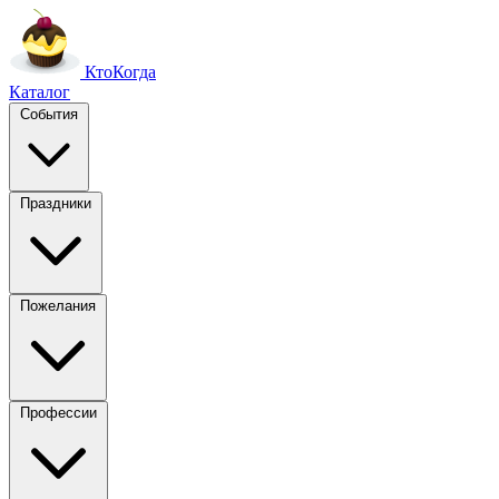
Кто
Когда
Каталог
События
Праздники
Пожелания
Профессии