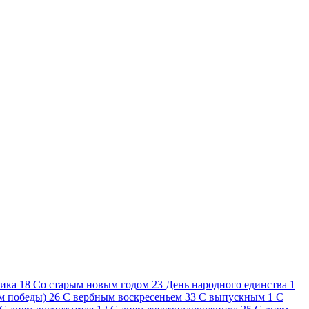
ника
18
Cо старым новым годом
23
День народного единства
1
ем победы)
26
С вербным воскресеньем
33
С выпускным
1
С