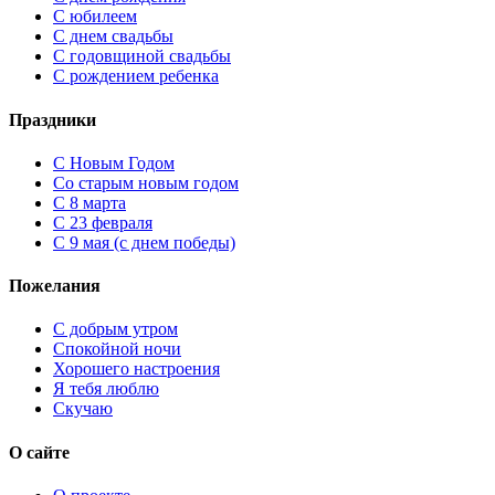
С юбилеем
С днем свадьбы
С годовщиной свадьбы
С рождением ребенка
Праздники
C Новым Годом
Cо старым новым годом
С 8 марта
С 23 февраля
С 9 мая (с днем победы)
Пожелания
С добрым утром
Спокойной ночи
Хорошего настроения
Я тебя люблю
Скучаю
О сайте