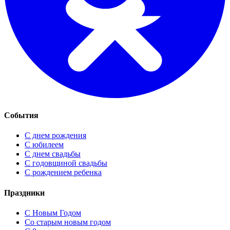
События
С днем рождения
С юбилеем
С днем свадьбы
С годовщиной свадьбы
С рождением ребенка
Праздники
C Новым Годом
Cо старым новым годом