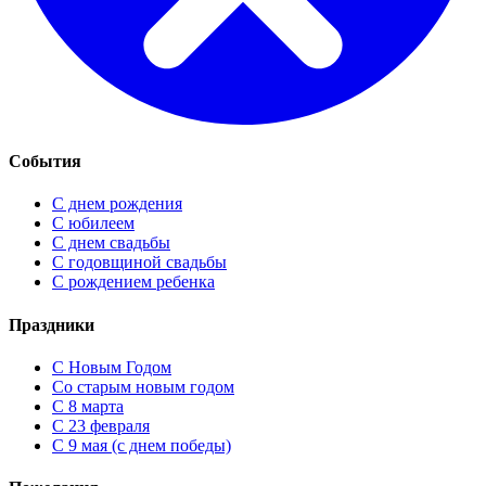
События
С днем рождения
С юбилеем
С днем свадьбы
С годовщиной свадьбы
С рождением ребенка
Праздники
C Новым Годом
Cо старым новым годом
С 8 марта
С 23 февраля
С 9 мая (с днем победы)