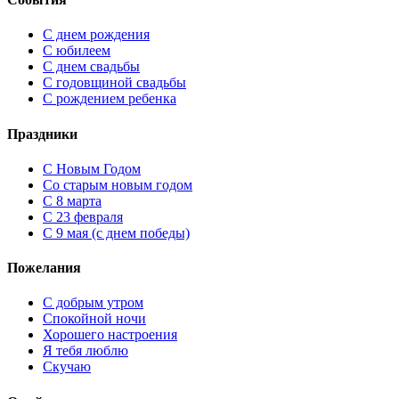
С днем рождения
С юбилеем
С днем свадьбы
С годовщиной свадьбы
С рождением ребенка
Праздники
C Новым Годом
Cо старым новым годом
С 8 марта
С 23 февраля
С 9 мая (с днем победы)
Пожелания
С добрым утром
Спокойной ночи
Хорошего настроения
Я тебя люблю
Скучаю