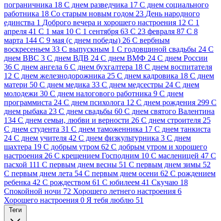
пограничника
18
C днем разведчика
17
C днем социального
работника
18
Cо старым новым годом
23
День народного
единства
1
Доброго вечера и хорошего настроения
12
С 1
апреля
41
С 1 мая
10
С 1 сентября
63
С 23 февраля
87
С 8
марта
144
С 9 мая (с днем победы)
26
С вербным
воскресеньем
33
С выпускным
1
С годовщиной свадьбы
24
С
днем ВВС
3
С днем ВДВ
24
С днем ВМФ
24
С днем России
36
С днем ангела
6
С днем бухгалтера
18
С днем воспитателя
12
С днем железнодорожника
25
С днем кадровика
18
С днем
матери
50
С днем медика
33
С днем медсестры
24
С днем
молодежи
30
С днем налогового работника
9
С днем
программиста
24
С днем психолога
12
С днем рождения
299
С
днем рыбака
23
С днем свадьбы
60
С днем святого Валентина
134
С днем семьи, любви и верности
26
С днем строителя
25
С днем студента
31
С днем таможенника
17
С днем танкиста
24
С днем учителя
42
С днем физкультурника
3
С днем
шахтера
19
С добрым утром
62
С добрым утром и хорошего
настроения
26
С крещением Господним
10
С масленицей
47
С
пасхой
111
С первым днем весны
51
С первым днем зимы
52
С первым днем лета
54
С первым днем осени
62
С рождением
ребенка
42
С рождеством
61
С юбилеем
41
Скучаю
18
Спокойной ночи
72
Хорошего летнего настроения
6
Хорошего настроения
0
Я тебя люблю
51
Теги