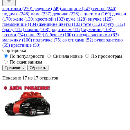
картинки (270)
девушке (249)
женщине (247)
сестре (246)
подруге (246)
маме (237)
девочке (226)
с цветами (169)
дочери
(170)
жене (130)
крестной (133)
куме (128)
внучке (125)
племяннице (134)
женщине цветы (103)
тете (112)
другу (112)
брату (112)
парню (108)
родителям (117)
мужчине (108)
с
розами (74)
папе (99)
бабушке (100)
с поздравлениями (63)
мальчику (100)
подружке (75)
со стихами (52)
руководителю
(55)
крестнице (50)
Сортировка
По популярности
Сначала новые
По просмотрам
По скачиваниям
Применить
Сбросить
Показано
17
из
17
открыток