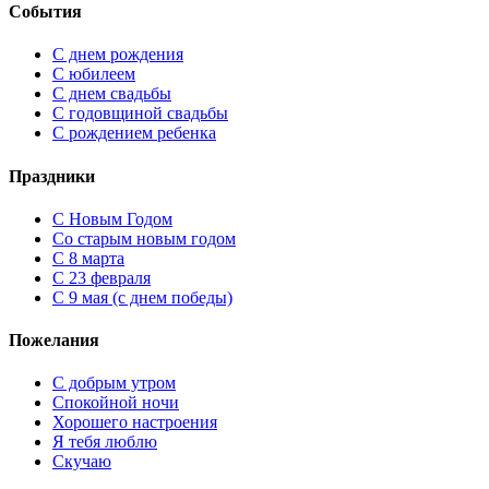
События
С днем рождения
С юбилеем
С днем свадьбы
С годовщиной свадьбы
С рождением ребенка
Праздники
C Новым Годом
Cо старым новым годом
С 8 марта
С 23 февраля
С 9 мая (с днем победы)
Пожелания
С добрым утром
Спокойной ночи
Хорошего настроения
Я тебя люблю
Скучаю