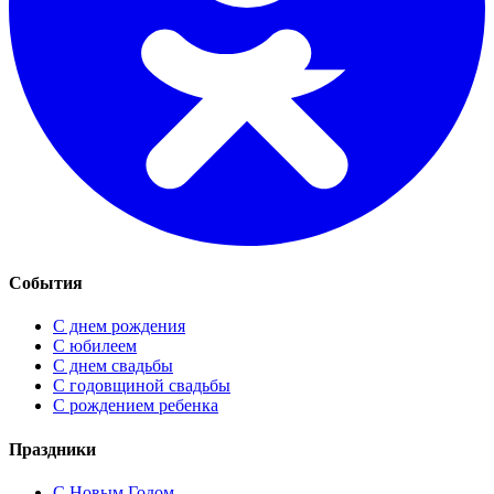
События
С днем рождения
С юбилеем
С днем свадьбы
С годовщиной свадьбы
С рождением ребенка
Праздники
C Новым Годом