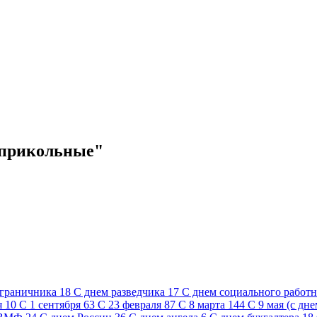
 прикольные"
ограничника
18
C днем разведчика
17
C днем социального работ
я
10
С 1 сентября
63
С 23 февраля
87
С 8 марта
144
С 9 мая (с дн