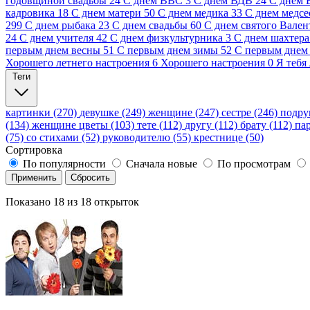
годовщиной свадьбы
24
С днем ВВС
3
С днем ВДВ
24
С днем
кадровика
18
С днем матери
50
С днем медика
33
С днем медсе
299
С днем рыбака
23
С днем свадьбы
60
С днем святого Вален
24
С днем учителя
42
С днем физкультурника
3
С днем шахтера
первым днем весны
51
С первым днем зимы
52
С первым днем 
Хорошего летнего настроения
6
Хорошего настроения
0
Я тебя
Теги
картинки (270)
девушке (249)
женщине (247)
сестре (246)
подру
(134)
женщине цветы (103)
тете (112)
другу (112)
брату (112)
па
(75)
со стихами (52)
руководителю (55)
крестнице (50)
Сортировка
По популярности
Сначала новые
По просмотрам
Применить
Сбросить
Показано
18
из
18
открыток