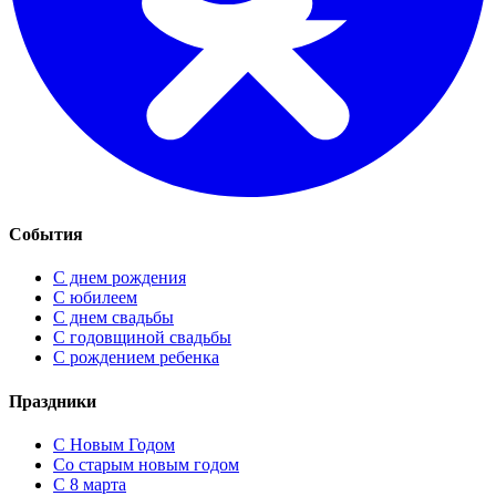
События
С днем рождения
С юбилеем
С днем свадьбы
С годовщиной свадьбы
С рождением ребенка
Праздники
C Новым Годом
Cо старым новым годом
С 8 марта