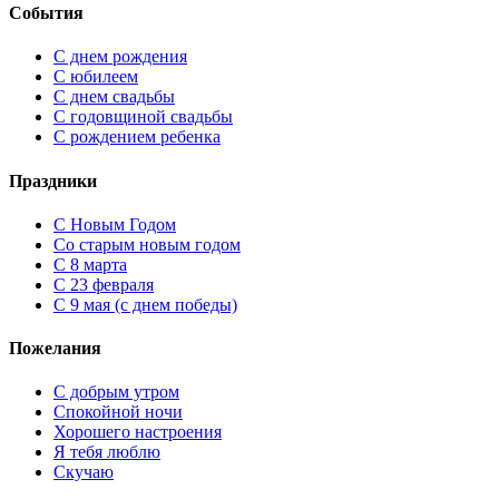
События
С днем рождения
С юбилеем
С днем свадьбы
С годовщиной свадьбы
С рождением ребенка
Праздники
C Новым Годом
Cо старым новым годом
С 8 марта
С 23 февраля
С 9 мая (с днем победы)
Пожелания
С добрым утром
Спокойной ночи
Хорошего настроения
Я тебя люблю
Скучаю