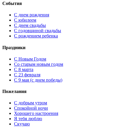
События
С днем рождения
С юбилеем
С днем свадьбы
С годовщиной свадьбы
С рождением ребенка
Праздники
C Новым Годом
Cо старым новым годом
С 8 марта
С 23 февраля
С 9 мая (с днем победы)
Пожелания
С добрым утром
Спокойной ночи
Хорошего настроения
Я тебя люблю
Скучаю