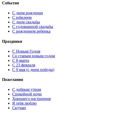
События
С днем рождения
С юбилеем
С днем свадьбы
С годовщиной свадьбы
С рождением ребенка
Праздники
C Новым Годом
Cо старым новым годом
С 8 марта
С 23 февраля
С 9 мая (с днем победы)
Пожелания
С добрым утром
Спокойной ночи
Хорошего настроения
Я тебя люблю
Скучаю