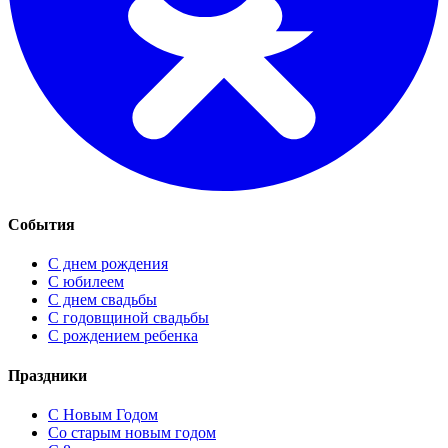
События
С днем рождения
С юбилеем
С днем свадьбы
С годовщиной свадьбы
С рождением ребенка
Праздники
C Новым Годом
Cо старым новым годом