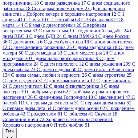
пограничника
18
C днем разведчика
17
C днем социального
работника
18
Cо старым новым годом
23
День народного
единства
1
Доброго вечера и хорошего настроения
12
С 1
апреля
41
С 1 мая
10
С 1 сентября
63
С 23 февраля
87
С 8
марта
144
С 9 мая (с днем победы)
26
С вербным
воскресеньем
33
С выпускным
1
С годовщиной свадьбы
24
С
днем ВВС
3
С днем ВДВ
24
С днем ВМФ
24
С днем России
36
С днем ангела
6
С днем бухгалтера
18
С днем воспитателя
12
С днем железнодорожника
25
С днем кадровика
18
С днем
матери
50
С днем медика
33
С днем медсестры
24
С днем
молодежи
30
С днем налогового работника
9
С днем
программиста
24
С днем психолога
12
С днем рождения
299
С
днем рыбака
23
С днем свадьбы
60
С днем святого Валентина
134
С днем семьи, любви и верности
26
С днем строителя
25
С днем студента
31
С днем таможенника
17
С днем танкиста
24
С днем учителя
42
С днем физкультурника
3
С днем
шахтера
19
С добрым утром
62
С добрым утром и хорошего
настроения
26
С крещением Господним
10
С масленицей
47
С
пасхой
111
С первым днем весны
51
С первым днем зимы
52
С первым днем лета
54
С первым днем осени
62
С рождением
ребенка
42
С рождеством
61
С юбилеем
41
Скучаю
18
Спокойной ночи
72
Хорошего летнего настроения
6
Хорошего настроения
0
Я тебя люблю
51
Теги