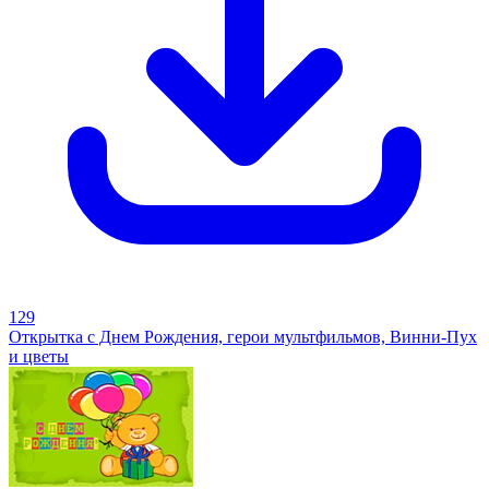
129
Открытка с Днем Рождения, герои мультфильмов, Винни-Пух
и цветы