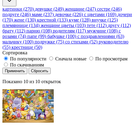
картинки (270)
девушке (249)
женщине (247)
сестре (246)
подруге (246)
маме (237)
девочке (226)
с цветами (169)
дочери
(170)
жене (130)
крестной (133)
куме (128)
внучке (125)
племяннице (134)
женщине цветы (103)
тете (112)
другу (112)
брату (112)
парню (108)
родителям (117)
мужчине (108)
с
розами (74)
папе (99)
бабушке (100)
с поздравлениями (63)
мальчику (100)
подружке (75)
со стихами (52)
руководителю
(55)
крестнице (50)
Сортировка
По популярности
Сначала новые
По просмотрам
По скачиваниям
Применить
Сбросить
Показано
10
из
10
открыток