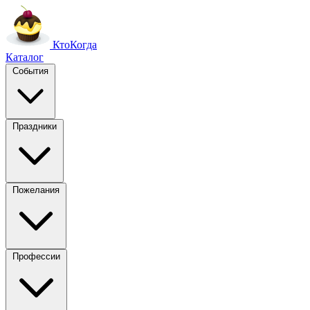
Кто
Когда
Каталог
События
Праздники
Пожелания
Профессии