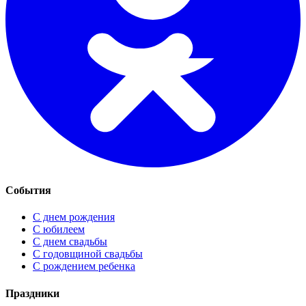
События
С днем рождения
С юбилеем
С днем свадьбы
С годовщиной свадьбы
С рождением ребенка
Праздники