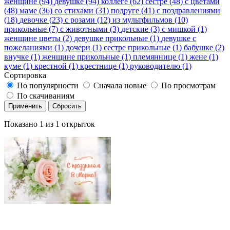
женщине (94)
девушке (94)
коллеге (62)
сестре (48)
с цветами
(48)
маме (36)
со стихами (31)
подруге (41)
с поздравлениями
(18)
девочке (23)
с розами (12)
из мультфильмов (10)
прикольные (7)
с животными (3)
детские (3)
с мишкой (1)
женщине цветы (2)
девушке прикольные (1)
девушке с
пожеланиями (1)
дочери (1)
сестре прикольные (1)
бабушке (2)
внучке (1)
женщине прикольные (1)
племяннице (1)
жене (1)
куме (1)
крестной (1)
крестнице (1)
руководителю (1)
Сортировка
По популярности
Сначала новые
По просмотрам
По скачиваниям
Применить
Сбросить
Показано
1
из
1
открыток