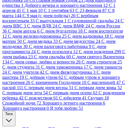
работника
18
Cо старым новым годом
23
День народного
единства
1
Доброго вечера и хорошего настроения
12
С 1
апреля
41
С 1 мая
10
С 1 сентября
63
С 23 февраля
87
С 8
марта
144
С 9 мая (с днем победы)
26
С вербным
воскресеньем
33
С выпускным
1
С годовщиной свадьбы
24
С
днем ВВС
3
С днем ВДВ
24
С днем ВМФ
24
С днем России
36
С днем ангела
6
С днем бухгалтера
18
С днем воспитателя
12
С днем железнодорожника
25
С днем кадровика
18
С днем
матери
50
С днем медика
33
С днем медсестры
24
С днем
молодежи
30
С днем налогового работника
9
С днем
программиста
24
С днем психолога
12
С днем рождения
299
С
днем рыбака
23
С днем свадьбы
60
С днем святого Валентина
134
С днем семьи, любви и верности
26
С днем строителя
25
С днем студента
31
С днем таможенника
17
С днем танкиста
24
С днем учителя
42
С днем физкультурника
3
С днем
шахтера
19
С добрым утром
62
С добрым утром и хорошего
настроения
26
С крещением Господним
10
С масленицей
47
С
пасхой
111
С первым днем весны
51
С первым днем зимы
52
С первым днем лета
54
С первым днем осени
62
С рождением
ребенка
42
С рождеством
61
С юбилеем
41
Скучаю
18
Спокойной ночи
72
Хорошего летнего настроения
6
Хорошего настроения
0
Я тебя люблю
51
Теги