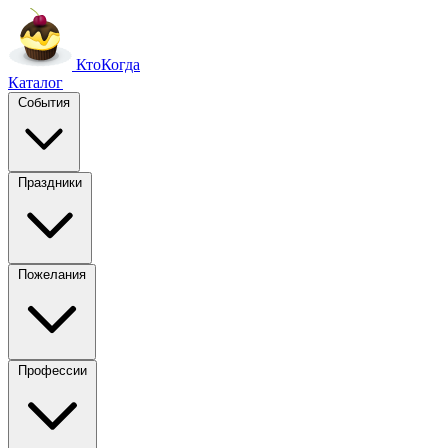
Кто
Когда
Каталог
События
Праздники
Пожелания
Профессии