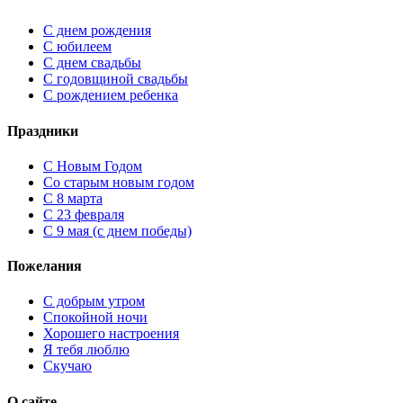
С днем рождения
С юбилеем
С днем свадьбы
С годовщиной свадьбы
С рождением ребенка
Праздники
C Новым Годом
Cо старым новым годом
С 8 марта
С 23 февраля
С 9 мая (с днем победы)
Пожелания
С добрым утром
Спокойной ночи
Хорошего настроения
Я тебя люблю
Скучаю
О сайте