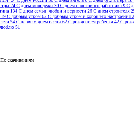
 ВМФ
24
С днем России
36
С днем ангела
6
С днем бухгалтера
18
стры
24
С днем молодежи
30
С днем налогового работника
9
С д
тина
134
С днем семьи, любви и верности
26
С днем строителя
2
19
С добрым утром
62
С добрым утром и хорошего настроения
лета
54
С первым днем осени
62
С рождением ребенка
42
С рож
 люблю
51
По скачиваниям