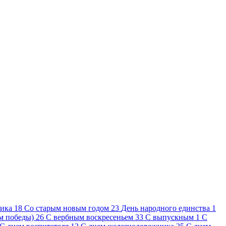
ника
18
Cо старым новым годом
23
День народного единства
1
ем победы)
26
С вербным воскресеньем
33
С выпускным
1
С