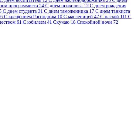
С днем воспитателя
12
С днем железнодорожника
25
С днем
нем программиста
24
С днем психолога
12
С днем рождения
5
С днем студента
31
С днем таможенника
17
С днем танкиста
26
С крещением Господним
10
С масленицей
47
С пасхой
111
С
деством
61
С юбилеем
41
Скучаю
18
Спокойной ночи
72