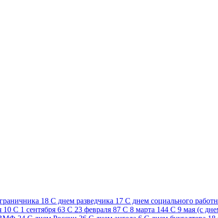
ограничника
18
C днем разведчика
17
C днем социального работ
я
10
С 1 сентября
63
С 23 февраля
87
С 8 марта
144
С 9 мая (с дн