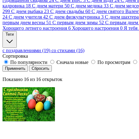
годовщиной свадьбы
24
С днем ВВС
3
С днем ВДВ
24
С днем
кадровика
18
С днем матери
50
С днем медика
33
С днем медсе
299
С днем рыбака
23
С днем свадьбы
60
С днем святого Вален
24
С днем учителя
42
С днем физкультурника
3
С днем шахтера
первым днем весны
51
С первым днем зимы
52
С первым днем 
Хорошего летнего настроения
6
Хорошего настроения
0
Я тебя
Теги
с поздравлениями (19)
со стихами (16)
Сортировка
По популярности
Сначала новые
По просмотрам
Применить
Сбросить
Показано
16
из
16
открыток