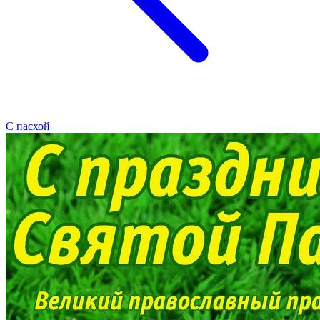
С пасхой