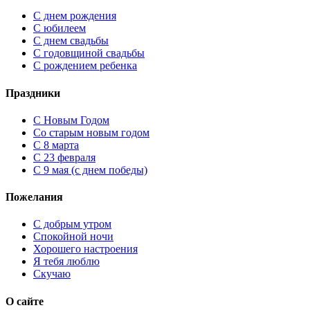
С днем рождения
С юбилеем
С днем свадьбы
С годовщиной свадьбы
С рождением ребенка
Праздники
C Новым Годом
Cо старым новым годом
С 8 марта
С 23 февраля
С 9 мая (с днем победы)
Пожелания
С добрым утром
Спокойной ночи
Хорошего настроения
Я тебя люблю
Скучаю
О сайте