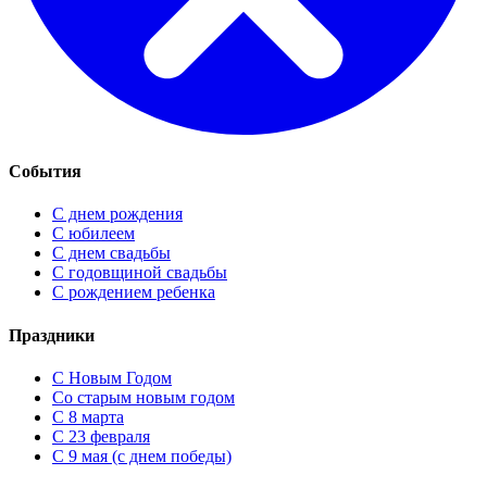
События
С днем рождения
С юбилеем
С днем свадьбы
С годовщиной свадьбы
С рождением ребенка
Праздники
C Новым Годом
Cо старым новым годом
С 8 марта
С 23 февраля
С 9 мая (с днем победы)