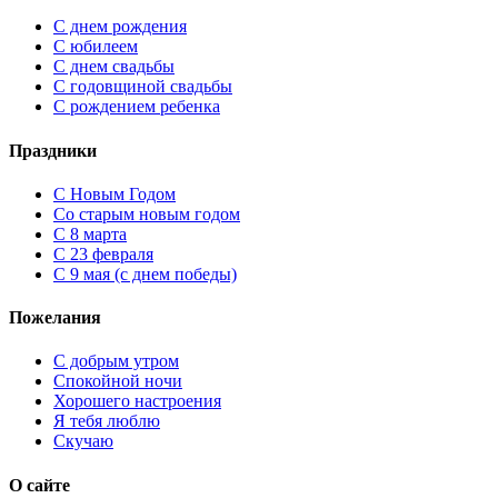
С днем рождения
С юбилеем
С днем свадьбы
С годовщиной свадьбы
С рождением ребенка
Праздники
C Новым Годом
Cо старым новым годом
С 8 марта
С 23 февраля
С 9 мая (с днем победы)
Пожелания
С добрым утром
Спокойной ночи
Хорошего настроения
Я тебя люблю
Скучаю
О сайте