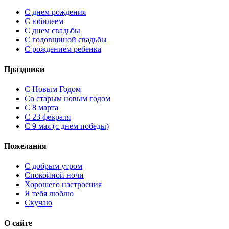
С днем рождения
С юбилеем
С днем свадьбы
С годовщиной свадьбы
С рождением ребенка
Праздники
C Новым Годом
Cо старым новым годом
С 8 марта
С 23 февраля
С 9 мая (с днем победы)
Пожелания
С добрым утром
Спокойной ночи
Хорошего настроения
Я тебя люблю
Скучаю
О сайте