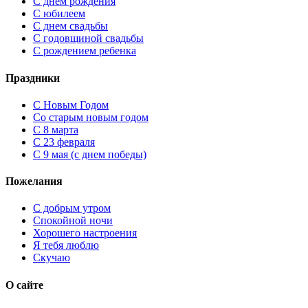
С днем рождения
С юбилеем
С днем свадьбы
С годовщиной свадьбы
С рождением ребенка
Праздники
C Новым Годом
Cо старым новым годом
С 8 марта
С 23 февраля
С 9 мая (с днем победы)
Пожелания
С добрым утром
Спокойной ночи
Хорошего настроения
Я тебя люблю
Скучаю
О сайте