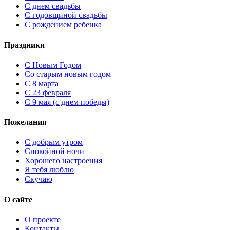
С днем свадьбы
С годовщиной свадьбы
С рождением ребенка
Праздники
C Новым Годом
Cо старым новым годом
С 8 марта
С 23 февраля
С 9 мая (с днем победы)
Пожелания
С добрым утром
Спокойной ночи
Хорошего настроения
Я тебя люблю
Скучаю
О сайте
О проекте
Контакты