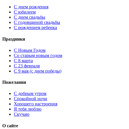
С днем рождения
С юбилеем
С днем свадьбы
С годовщиной свадьбы
С рождением ребенка
Праздники
C Новым Годом
Cо старым новым годом
С 8 марта
С 23 февраля
С 9 мая (с днем победы)
Пожелания
С добрым утром
Спокойной ночи
Хорошего настроения
Я тебя люблю
Скучаю
О сайте