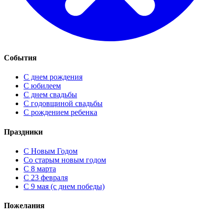
События
С днем рождения
С юбилеем
С днем свадьбы
С годовщиной свадьбы
С рождением ребенка
Праздники
C Новым Годом
Cо старым новым годом
С 8 марта
С 23 февраля
С 9 мая (с днем победы)
Пожелания