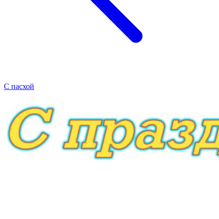
С пасхой