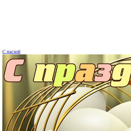
С пасхой