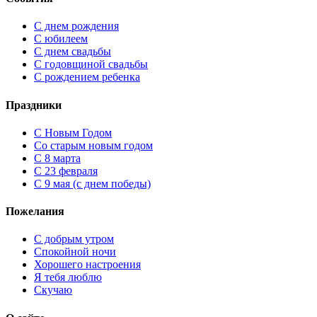
С днем рождения
С юбилеем
С днем свадьбы
С годовщиной свадьбы
С рождением ребенка
Праздники
C Новым Годом
Cо старым новым годом
С 8 марта
С 23 февраля
С 9 мая (с днем победы)
Пожелания
С добрым утром
Спокойной ночи
Хорошего настроения
Я тебя люблю
Скучаю