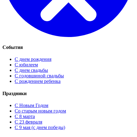
События
С днем рождения
С юбилеем
С днем свадьбы
С годовщиной свадьбы
С рождением ребенка
Праздники
C Новым Годом
Cо старым новым годом
С 8 марта
С 23 февраля
С 9 мая (с днем победы)