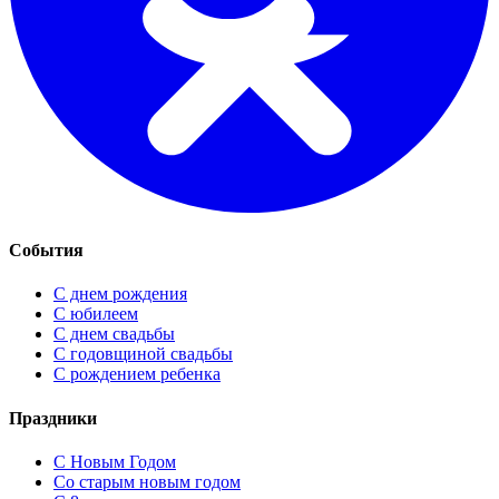
События
С днем рождения
С юбилеем
С днем свадьбы
С годовщиной свадьбы
С рождением ребенка
Праздники
C Новым Годом
Cо старым новым годом