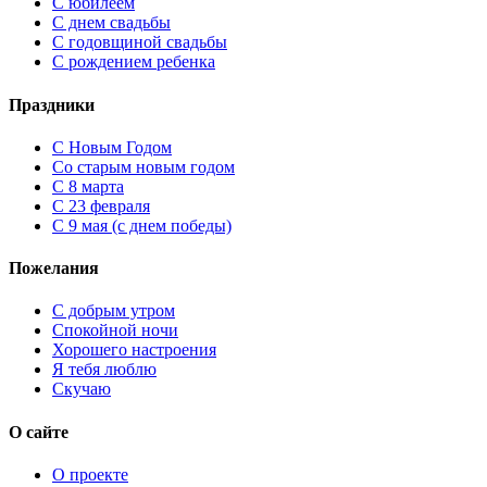
С юбилеем
С днем свадьбы
С годовщиной свадьбы
С рождением ребенка
Праздники
C Новым Годом
Cо старым новым годом
С 8 марта
С 23 февраля
С 9 мая (с днем победы)
Пожелания
С добрым утром
Спокойной ночи
Хорошего настроения
Я тебя люблю
Скучаю
О сайте
О проекте