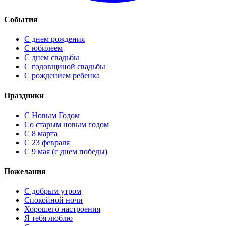
События
С днем рождения
С юбилеем
С днем свадьбы
С годовщиной свадьбы
С рождением ребенка
Праздники
C Новым Годом
Cо старым новым годом
С 8 марта
С 23 февраля
С 9 мая (с днем победы)
Пожелания
С добрым утром
Спокойной ночи
Хорошего настроения
Я тебя люблю