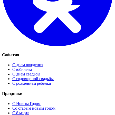
События
С днем рождения
С юбилеем
С днем свадьбы
С годовщиной свадьбы
С рождением ребенка
Праздники
C Новым Годом
Cо старым новым годом
С 8 марта