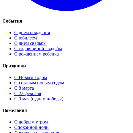
События
С днем рождения
С юбилеем
С днем свадьбы
С годовщиной свадьбы
С рождением ребенка
Праздники
C Новым Годом
Cо старым новым годом
С 8 марта
С 23 февраля
С 9 мая (с днем победы)
Пожелания
С добрым утром
Спокойной ночи
Хорошего настроения