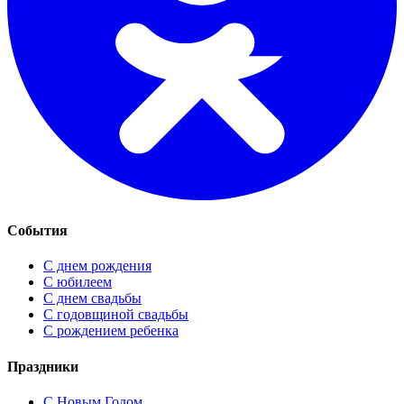
События
С днем рождения
С юбилеем
С днем свадьбы
С годовщиной свадьбы
С рождением ребенка
Праздники
C Новым Годом