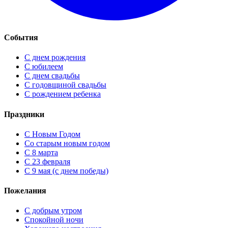
События
С днем рождения
С юбилеем
С днем свадьбы
С годовщиной свадьбы
С рождением ребенка
Праздники
C Новым Годом
Cо старым новым годом
С 8 марта
С 23 февраля
С 9 мая (с днем победы)
Пожелания
С добрым утром
Спокойной ночи