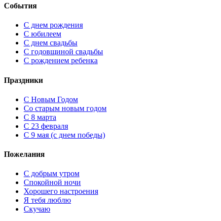
События
С днем рождения
С юбилеем
С днем свадьбы
С годовщиной свадьбы
С рождением ребенка
Праздники
C Новым Годом
Cо старым новым годом
С 8 марта
С 23 февраля
С 9 мая (с днем победы)
Пожелания
С добрым утром
Спокойной ночи
Хорошего настроения
Я тебя люблю
Скучаю