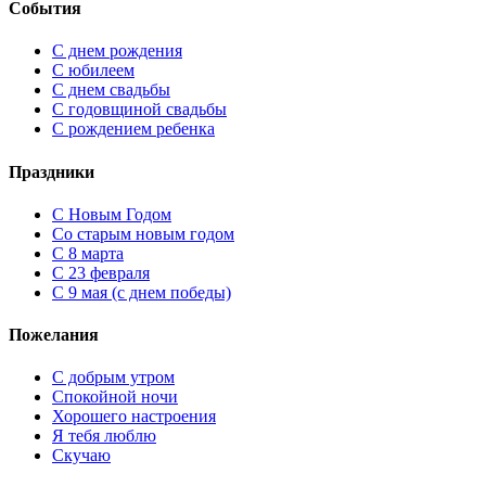
События
С днем рождения
С юбилеем
С днем свадьбы
С годовщиной свадьбы
С рождением ребенка
Праздники
C Новым Годом
Cо старым новым годом
С 8 марта
С 23 февраля
С 9 мая (с днем победы)
Пожелания
С добрым утром
Спокойной ночи
Хорошего настроения
Я тебя люблю
Скучаю