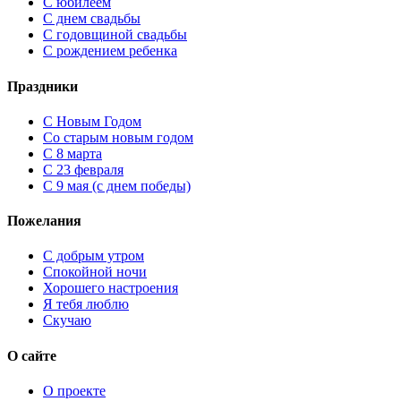
С юбилеем
С днем свадьбы
С годовщиной свадьбы
С рождением ребенка
Праздники
C Новым Годом
Cо старым новым годом
С 8 марта
С 23 февраля
С 9 мая (с днем победы)
Пожелания
С добрым утром
Спокойной ночи
Хорошего настроения
Я тебя люблю
Скучаю
О сайте
О проекте