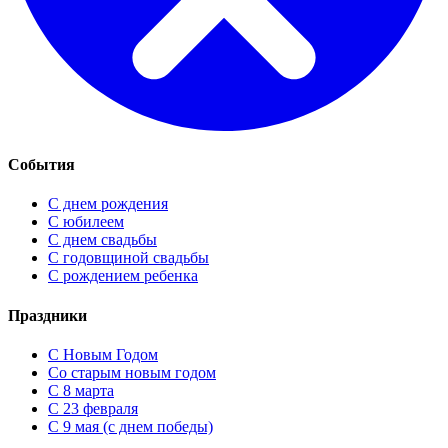
События
С днем рождения
С юбилеем
С днем свадьбы
С годовщиной свадьбы
С рождением ребенка
Праздники
C Новым Годом
Cо старым новым годом
С 8 марта
С 23 февраля
С 9 мая (с днем победы)