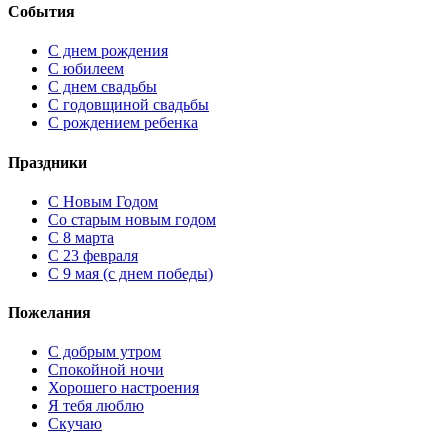
События
С днем рождения
С юбилеем
С днем свадьбы
С годовщиной свадьбы
С рождением ребенка
Праздники
C Новым Годом
Cо старым новым годом
С 8 марта
С 23 февраля
С 9 мая (с днем победы)
Пожелания
С добрым утром
Спокойной ночи
Хорошего настроения
Я тебя люблю
Скучаю